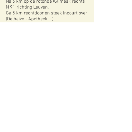
Na 6 km op de rotonde (Glimes): rechts
N 91 richting Leuven.
Ga 5 km rechtdoor en steek Incourt over
(Delhaize - Apotheek ...)
De boerderij is aan de linkerkant, net na
de straat die Roux-Miroir aangeeft.
Komende van Grez-Doiceau:
Verlaat Grez via de Chaussée de
Jodoigne (N240)
Steek het Bois de Beausart over.
Sla bij de verkeerslichten rechtsaf de
N91 op.
Passeer Piétrebais.
De boerderij ligt langs de weg, aan de
rechterkant, na een straat die Roux-
Miroir aangeeft.
G.P.S: 56 Chaussée de Namur te 1315
Incourt. Opgelet, een gps brengt u
Chaussée de Namur naar Hamme-
Mille